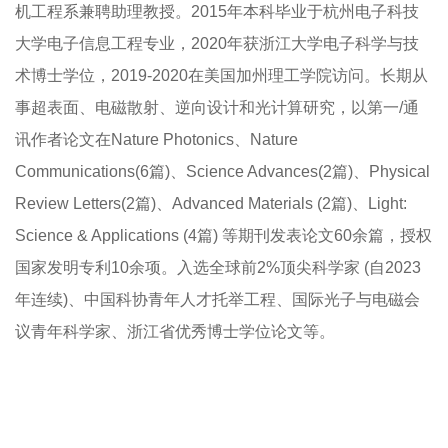
机工程系兼聘助理教授。
2015
年本科毕业于杭州电子科技
大学电子信息工程专业，
2020
年获浙江大学电子科学与技
术博士学位，
2019-2020
在美国加州理工学院访问。长期从
事超表面、电磁散射、逆向设计和光计算研究，以第一
/
通
讯作者论文在
Nature Photonics
、
Nature
Communications
(6
篇
)
、
Science Advances(2
篇
)
、
Physical
Review Letters(2
篇
)
、
Advanced Materials (2
篇
)
、
Light:
Science & Applications (4
篇
)
等期刊发表论文
60
余篇，授权
国家发明专利
10
余项。入选全球前
2%
顶尖科学家
(
自
2023
年连续
)
、中国科协青年人才托举工程、国际光子与电磁会
议青年科学家、浙江省优秀博士学位论文等。