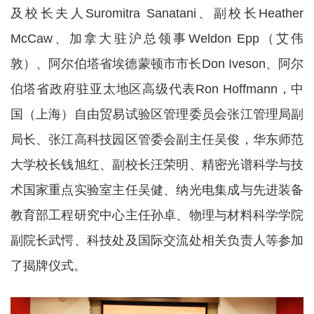
及校长夫人
Suromitra Sanatani
、副校长
Heather
McCaw
、加拿大驻沪总领事
Weldon Epp
（
艾伟
敦）、
阿尔伯塔省埃德蒙顿市市长
Don Iveson
、阿尔
伯塔省政府驻亚太地区高级代表
Ron Hoffmann
，
中
国（上海）自由贸易试验区管理委员会张江管理局副
局长、张江高科技园区管委会副主任吴俊，华东师范
大学校长钱旭红、副校长汪荣明、精密光谱科学与技
术国家重点实验室主任吴健、纳光电集成与先进装备
教育部工程研究中心主任孙卓、物理与材料科学学院
副院长武愕、科技处及国际交流处相关负责人等
参加
了揭牌仪式
。